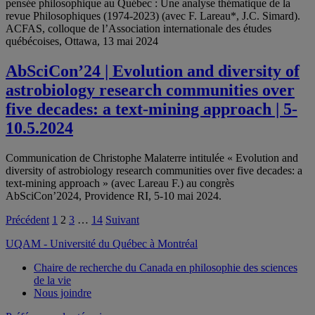
pensée philosophique au Québec : Une analyse thématique de la
revue Philosophiques (1974-2023) (avec F. Lareau*, J.C. Simard).
ACFAS, colloque de l’Association internationale des études
québécoises, Ottawa, 13 mai 2024
AbSciCon’24 | Evolution and diversity of
astrobiology research communities over
five decades: a text-mining approach | 5-
10.5.2024
Communication de Christophe Malaterre intitulée « Evolution and
diversity of astrobiology research communities over five decades: a
text-mining approach » (avec Lareau F.) au congrès
AbSciCon’2024, Providence RI, 5-10 mai 2024.
Pagination
Précédent
1
2
3
…
14
Suivant
des
UQAM - Université du Québec à Montréal
publications
Chaire de recherche du Canada en philosophie des sciences
de la vie
Nous joindre