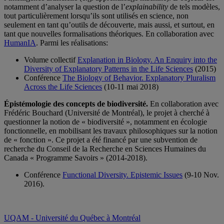
notamment d’analyser la question de l’
explainability
de tels modèles,
tout particulièrement lorsqu’ils sont utilisés en science, non
seulement en tant qu’outils de découverte, mais aussi, et surtout, en
tant que nouvelles formalisations théoriques. En collaboration avec
HumanIA
. Parmi les réalisations:
Volume collectif
Explanation in Biology. An Enquiry into the
Diversity of Explanatory Patterns in the Life Sciences
(2015)
Conférence
The Biology of Behavior. Explanatory Pluralism
Across the Life Sciences
(10-11 mai 2018)
Épistémologie des concepts de biodiversité.
En collaboration avec
Frédéric Bouchard (Université de Montréal), le projet à cherché à
questionner la notion de « biodiversité », notamment en écologie
fonctionnelle, en mobilisant les travaux philosophiques sur la notion
de « fonction ». Ce projet a été financé par une subvention de
recherche du Conseil de la Recherche en Sciences Humaines du
Canada « Programme Savoirs » (2014-2018).
Conférence
Functional Diversity. Epistemic Issues
(9-10 Nov.
2016).
UQAM - Université du Québec à Montréal