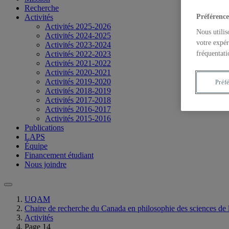
Recherche
Préférence
Activités
Activités 2025-2026
Nous utilis
Activités 2024-2025
votre expér
Activités 2023-2024
fréquentati
Activités 2022-2023
Activités 2021-2022
Activités 2020-2021
Activités 2019-2020
Préf
Activités 2018-2019
Activités 2017-2018
Activités 2016-2017
Activités 2015-2016
Publications
LAPS
Équipe
Financement étudiant
Nous joindre
UQAM
Chaire de recherche du Canada en philosophie des sciences de l
Activités
Page 14