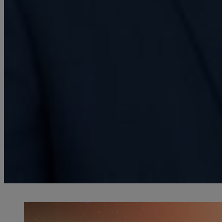
Christophe Malaterre est professeur au département de philosophie de