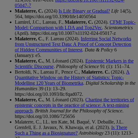
05047-7
Malaterre, C.
(2024)
Is Life Binary or Gradual?
Life
14(5),
564, https://doi.org/10.3390/life14050564
Lamirel, J.C., Lareau, F.,
Malaterre, C.
(2024).
CFMf Topic-
Model: Comparison with LDA and Top2Vec
.
Scientometrics
(April). https://doi.org/10.1007/s11192-024-05017-z
Malaterre, C
., F. Lareau (2024).
Inferring Social Networks
from Unstructured Text Data: A Proof of Concept Detection
of Hidden Communities of Interest
.
Data & Policy
6
(January): e5.
Malaterre, C.
, M. Léonard (2024).
Epistemic Markers in the
Scientific Discourse
.
Philosophy of Science
91 (1): 151–74.
Bertoldi, N., Lareau F., Pence C.,
Malaterre. C.
(2024).
A
Quantitative Window on the History of Statistics: Topic-
Modelling 120 Years of Biometrika
.
Digital Scholarship in the
Humanities
39 (1): 13–29.
https://doi.org/10.1093/llc/fqad072.
Malaterre, C.
, M. Léonard (2023).
Charting the territories of
epistemic concepts in the practice of science: A text-mining
approach
.
British Journal for the Philosophy of Science
.
https://doi.org/10.1086/725656
Malaterre, C., I.L. ten Kate, M. Baqué, V. Debaille, J.L.
Grenfell, E. J. Javaux, N. Khawaja, et al. (2023).
Is There
Such a Thing as a Biosignature?
Astrobiology
23 (11): 1213–