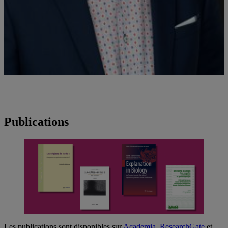
Christophe Malaterre est professeur au département de philosophie
de l'UQAM et titulaire de la Chaire de recherche du Canada en
philosophie des sciences de la vie
Publications
Les publications sont disponibles sur
Academia
,
ResearchGate
et