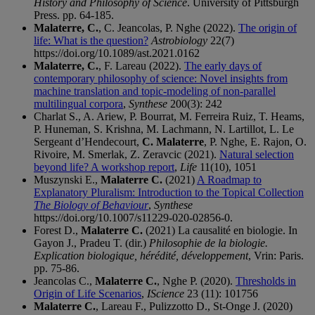
History and Philosophy of Science
. University of Pittsburgh
Press. pp. 64-185.
Malaterre, C.
, C. Jeancolas, P. Nghe (2022).
The origin of
life: What is the question?
Astrobiology
22(7)
https://doi.org/10.1089/ast.2021.0162
Malaterre, C.
, F. Lareau (2022).
The early days of
contemporary philosophy of science: Novel insights from
machine translation and topic-modeling of non-parallel
multilingual corpora
,
Synthese
200(3): 242
Charlat S., A. Ariew, P. Bourrat, M. Ferreira Ruiz, T. Heams,
P. Huneman, S. Krishna, M. Lachmann, N. Lartillot, L. Le
Sergeant d’Hendecourt,
C. Malaterre
, P. Nghe, E. Rajon, O.
Rivoire, M. Smerlak, Z. Zeravcic (2021).
Natural selection
beyond life? A workshop report
,
Life
11(10), 1051
Muszynski E.,
Malaterre C.
(2021)
A Roadmap to
Explanatory Pluralism: Introduction to the Topical Collection
The Biology of Behaviour
,
Synthese
https://doi.org/10.1007/s11229-020-02856-0.
Forest D.,
Malaterre C.
(2021) La causalité en biologie. In
Gayon J., Pradeu T. (dir.)
Philosophie de la biologie.
Explication biologique, hérédité, développement
, Vrin: Paris.
pp. 75-86.
Jeancolas C.,
Malaterre C.
, Nghe P. (2020).
Thresholds in
Origin of Life Scenarios
,
IScience
23 (11): 101756
Malaterre C.
, Lareau F., Pulizzotto D., St-Onge J. (2020)