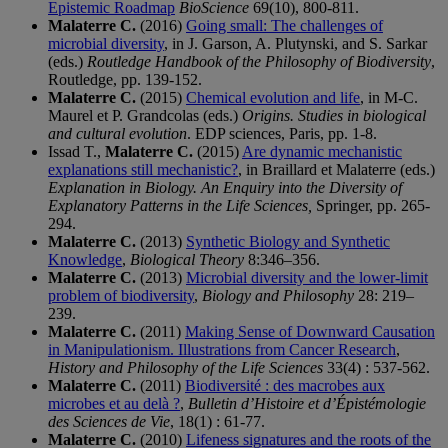
Epistemic Roadmap
BioScience
69(10), 800-811.
Malaterre C.
(2016)
Going small: The challenges of
microbial diversity
, in J. Garson, A. Plutynski, and S. Sarkar
(eds.)
Routledge Handbook of the Philosophy of Biodiversity
,
Routledge, pp. 139-152.
Malaterre C.
(2015)
Chemical evolution and life
, in M-C.
Maurel et P. Grandcolas (eds.)
Origins. Studies in biological
and cultural evolution
. EDP sciences, Paris, pp. 1-8.
Issad T.,
Malaterre C.
(2015)
Are dynamic mechanistic
explanations still mechanistic?
, in Braillard et Malaterre (eds.)
Explanation in Biology. An Enquiry into the Diversity of
Explanatory Patterns in the Life Sciences,
Springer, pp. 265-
294.
Malaterre C.
(2013)
Synthetic Biology and Synthetic
Knowledge
,
Biological Theory
8:346–356.
Malaterre C.
(2013)
Microbial diversity and the lower-limit
problem of biodiversity
,
Biology and Philosophy
28: 219–
239.
Malaterre C.
(2011)
Making Sense of Downward Causation
in Manipulationism. Illustrations from Cancer Research
,
History and Philosophy of the Life Sciences
33(4) : 537-562.
Malaterre C.
(2011)
Biodiversité : des macrobes aux
microbes et au delà ?
,
Bulletin d’Histoire et d’Épistémologie
des Sciences de Vie
, 18(1) : 61-77.
Malaterre C.
(2010)
Lifeness signatures and the roots of the