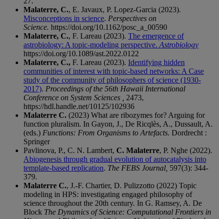
27.
Malaterre, C.
, E. Javaux, P. Lopez-Garcia (2023).
Misconceptions in science
.
Perspectives on
Science.
https://doi.org/10.1162/posc_a_00590
Malaterre, C.
, F. Lareau (2023).
The emergence of
astrobiology: A topic-modeling perspective.
Astrobiology
https://doi.org/10.1089/ast.2022.0122
Malaterre, C.
,
F. Lareau (2023).
Identifying hidden
communities of interest with topic-based networks: A Case
study of the community of philosophers of science (1930-
2017)
.
Proceedings of the 56th Hawaii International
Conference on System Sciences
,
2473,
https://hdl.handle.net/10125/102936
Malaterre C.
(2023) What are ribozymes for? Arguing for
function pluralism. In Gayon, J., De Ricqlès, A., Dussault, A.
(eds.)
Functions: From Organisms to Artefacts.
Dordrecht :
Springer
Pavlinova, P., C. N. Lambert,
C. Malaterre
, P. Nghe (2022).
Abiogenesis through gradual evolution of autocatalysis into
template-based replication
.
The FEBS Journal,
597(3): 344-
379.
Malaterre C.
, J.-F. Chartier, D. Pulizzotto (2022) Topic
modeling in HPS: investigating engaged philosophy of
science throughout the 20th century. In G. Ramsey, A. De
Block
The Dynamics of Science: Computational Frontiers in