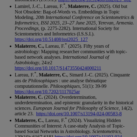
*
Lamirel, J.-C., Lareau, F.
,
Malaterre, C.
(2025). Old but
Not Obsolete: Bag-of-Words vs. Embeddings in Topic
Modeling.
20th International Conference on Scientometrics &
Informetrics, ISSI 2025, 23–27 June 2025, Yerevan, Armenia.
Proceedings,
(p. 2275-2282). International Society for
Scientometrics and Informetrics (I.S.S.I.).
https://doi.org/10.51408/issi2025_127
*
Malaterre, C.,
Lareau, F.
(2025). Fifty years of
astrobiology: Mapping researcher communities with topic-
based network analyses.
International Journal of
Astrobiology
, 24:e2
https://doi.org/10.1017/S1473550424000211
*
Lareau, F.
,
Malaterre, C.
, Simard J.-C. (2025). Cinquante
ans de
Philosophiques
: une analyse thématique
computationnelle.
Philosophiques
, 51(1): 39-99
https://doi.org/10.7202/1117025ar
Malaterre, C.
(2024). Overdetermination,
underdetermination, and epistemic granularity in the historical
sciences.
European Journal for Philosophy of Science,
14(2),
article 23.
https://doi.org/10.1007/s13194-024-00583-8
*
Malaterre, C.
, Lareau, F.
(2024). Visualizing Hidden
Communities of Interest: A case-study Analysis of Topic-
based Social Networks in Astrobiology.
Scientometrics,
129(10): 6167-6181
https://doi.org/10.1007/s11192-024-