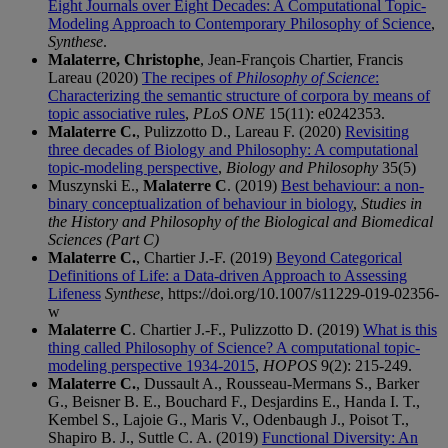
Eight Journals over Eight Decades: A Computational Topic-
Modeling Approach to Contemporary Philosophy of Science
,
Synthese
.
Malaterre, Christophe
, Jean-François Chartier, Francis
Lareau (2020)
The recipes of
Philosophy of Science
:
Characterizing the semantic structure of corpora by means of
topic associative rules
,
PLoS ONE
15(11): e0242353.
Malaterre C.
, Pulizzotto D., Lareau F. (2020)
Revisiting
three decades of Biology and Philosophy: A computational
topic-modeling perspective
,
Biology and Philosophy
35(5)
Muszynski E.,
Malaterre C
. (2019)
Best behaviour: a non-
binary conceptualization of behaviour in biology
,
Studies in
the History and Philosophy of the Biological and Biomedical
Sciences (Part C)
Malaterre C.
, Chartier J.-F. (2019)
Beyond Categorical
Definitions of Life: a Data-driven Approach to Assessing
Lifeness
Synthese
, https://doi.org/10.1007/s11229-019-02356-
w
Malaterre C
. Chartier J.-F., Pulizzotto D. (2019)
What is this
thing called Philosophy of Science? A computational topic-
modeling perspective 1934-2015
,
HOPOS
9(2): 215-249.
Malaterre C.
, Dussault A., Rousseau-Mermans S., Barker
G., Beisner B. E., Bouchard F., Desjardins E., Handa I. T.,
Kembel S., Lajoie G., Maris V., Odenbaugh J., Poisot T.,
Shapiro B. J., Suttle C. A. (2019)
Functional Diversity: An