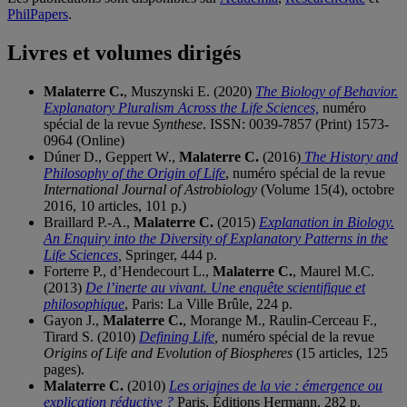
PhilPapers
.
Livres et volumes dirigés
Malaterre C.
, Muszynski E. (2020)
The Biology of Behavior.
Explanatory Pluralism Across the Life Sciences,
numéro
spécial de la revue
Synthese
. ISSN: 0039-7857 (Print) 1573-
0964 (Online)
Dúner D., Geppert W.,
Malaterre C.
(2016)
The History and
Philosophy of the Origin of Life
, numéro spécial de la revue
International Journal of Astrobiology
(Volume 15(4), octobre
2016, 10 articles, 101 p.)
Braillard P.-A.,
Malaterre C.
(2015)
Explanation in Biology.
An Enquiry into the Diversity of Explanatory Patterns in the
Life Sciences
,
Springer, 444 p.
Forterre P., d’Hendecourt L.,
Malaterre C.
, Maurel M.C.
(2013)
De l’inerte au vivant. Une enquête scientifique et
philosophique
, Paris: La Ville Brûle, 224 p.
Gayon J.,
Malaterre C.
, Morange M., Raulin-Cerceau F.,
Tirard S. (2010)
Defining Life
,
numéro spécial de la revue
Origins of Life and Evolution of Biospheres
(15 articles, 125
pages).
Malaterre C.
(2010)
Les origines de la vie : émergence ou
explication réductive ?
Paris, Éditions Hermann, 282 p.