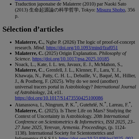
Traduction japonaise de Malaterre (2010) par Naoki Sato
(2013) 生命起源論の科学哲学, Tokyo:
Misuzu Shobo
, 356
p.
Sélection d’articles
Malaterre, C.
, Nghe P. (2026) The logic of proof-of-concept
research.
Mind
.
https://doi.org/10.1093/mind/fzaf051
Malaterre, C.
(2025) Origin Explanation.
Philosophy of
Science.
https://doi.org/10.1017/psa.2025.10185
Noack, L., Kate, I. L. ten, Javaux, E. J., McMahon, S.,
Malaterre, C
., Grenfell, J. L., Klenner, F., Lara, Y. J.,
Khawaja, N., Patty, C. H. L., Debaille, V., Baqué, M., Hillier,
J., & Postberg, F. (2025). Why do we need (another)
universal tracers portal in Astrobiology?
International Journal
of Astrobiology
, 24, e11.
https://doi.org/10.1017/S1473550425100086
*
*
*
Atanassova, I., Ningrum, P. K.
, Gutehrlé, N.
, Lareau, F.
,
Malaterre, C
. (2025). Is There Life on Mars? Studying the
Context of Uncertainty in Astrobiology.
20th International
Conference on Scientometrics & Informetrics, ISSI 2025, 23–
27 June 2025, Yerevan, Armenia. Proceedings
, (p. 1124-
1138). International Society for Scientometrics and
Informetrics (I.S.S.I.).
https://doi.org/10.51408/issi2025_002