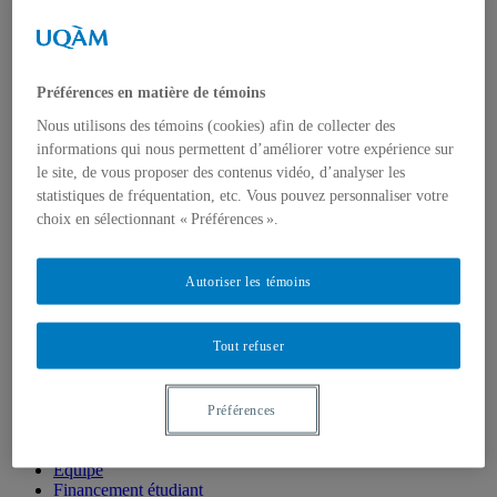
de la vie
Publications
en
fr
Préférences en matière de témoins
Nous utilisons des témoins (cookies) afin de collecter des
Accueil
informations qui nous permettent d’améliorer votre expérience sur
Mission
Recherche
le site, de vous proposer des contenus vidéo, d’analyser les
Activités
statistiques de fréquentation, etc. Vous pouvez personnaliser votre
Activités 2025-2026
choix en sélectionnant « Préférences ».
Activités 2024-2025
Activités 2023-2024
Activités 2022-2023
Autoriser les témoins
Activités 2021-2022
Activités 2020-2021
Activités 2019-2020
Tout refuser
Activités 2018-2019
Activités 2017-2018
Activités 2016-2017
Activités 2015-2016
Préférences
Publications
LAPS
Équipe
Financement étudiant