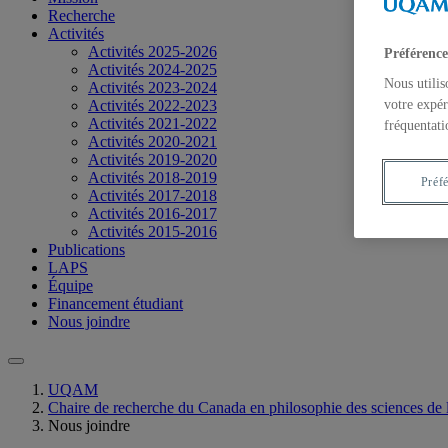
Recherche
Activités
Activités 2025-2026
Préférence
Activités 2024-2025
Nous utilis
Activités 2023-2024
votre expér
Activités 2022-2023
Activités 2021-2022
fréquentati
Activités 2020-2021
Activités 2019-2020
Activités 2018-2019
Préf
Activités 2017-2018
Activités 2016-2017
Activités 2015-2016
Publications
LAPS
Équipe
Financement étudiant
Nous joindre
UQAM
Chaire de recherche du Canada en philosophie des sciences de l
Nous joindre