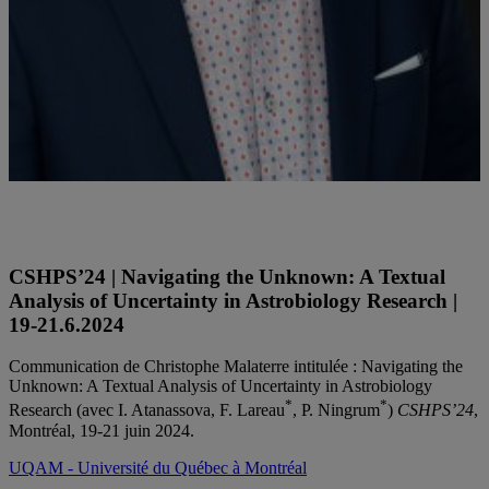
Christophe Malaterre est professeur au département de philosophie
de l'UQAM et titulaire de la Chaire de recherche du Canada en
philosophie des sciences de la vie
CSHPS’24 | Navigating the Unknown: A Textual
Analysis of Uncertainty in Astrobiology Research |
19-21.6.2024
Communication de Christophe Malaterre intitulée : Navigating the
Unknown: A Textual Analysis of Uncertainty in Astrobiology
*
*
Research (avec I. Atanassova, F. Lareau
, P. Ningrum
)
CSHPS’24
,
Montréal, 19-21 juin 2024.
UQAM - Université du Québec à Montréal