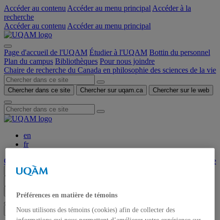
Accéder au contenu
Accéder au menu principal
Accéder à la
recherche
Accéder au contenu
Accéder au menu principal
Page d'accueil de l'UQAM
Étudier à l'UQAM
Bottin du personnel
Plan du campus
Bibliothèques
Pour nous joindre
Chaire de recherche du Canada en philosophie des sciences de la vie
Chercher dans ce site
Chercher sur uqam.ca
Chercher sur le web
en
fr
Chaire de recherche du Canada en philosophie des sciences de la vie
Menu
Chercher dans ce site
Chercher sur uqam.ca
Chercher sur le web
Préférences en matière de témoins
Nous utilisons des témoins (cookies) afin de collecter des
informations qui nous permettent d’améliorer votre expérience sur