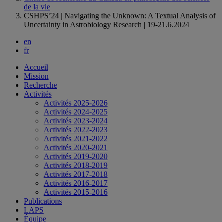
de la vie
CSHPS’24 | Navigating the Unknown: A Textual Analysis of
Uncertainty in Astrobiology Research | 19-21.6.2024
en
fr
Accueil
Mission
Recherche
Activités
Activités 2025-2026
Activités 2024-2025
Activités 2023-2024
Activités 2022-2023
Activités 2021-2022
Activités 2020-2021
Activités 2019-2020
Activités 2018-2019
Activités 2017-2018
Activités 2016-2017
Activités 2015-2016
Publications
LAPS
Équipe