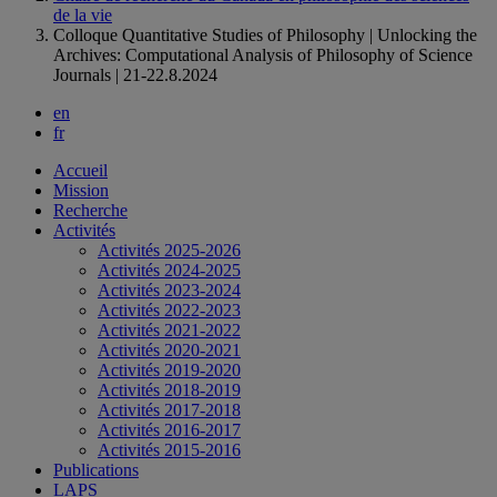
de la vie
Colloque Quantitative Studies of Philosophy | Unlocking the
Archives: Computational Analysis of Philosophy of Science
Journals | 21-22.8.2024
en
fr
Accueil
Mission
Recherche
Activités
Activités 2025-2026
Activités 2024-2025
Activités 2023-2024
Activités 2022-2023
Activités 2021-2022
Activités 2020-2021
Activités 2019-2020
Activités 2018-2019
Activités 2017-2018
Activités 2016-2017
Activités 2015-2016
Publications
LAPS