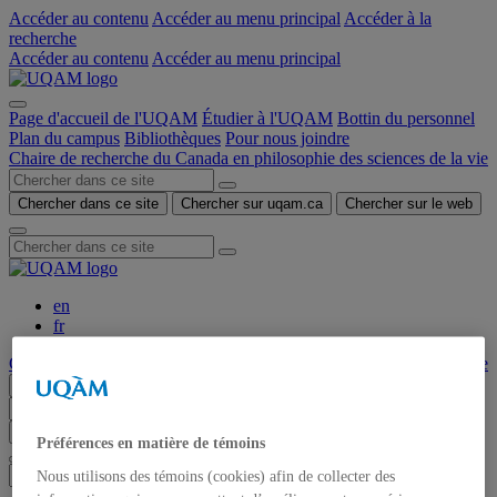
Accéder au contenu
Accéder au menu principal
Accéder à la
recherche
Accéder au contenu
Accéder au menu principal
Page d'accueil de l'UQAM
Étudier à l'UQAM
Bottin du personnel
Plan du campus
Bibliothèques
Pour nous joindre
Chaire de recherche du Canada en philosophie des sciences de la vie
Chercher dans ce site
Chercher sur uqam.ca
Chercher sur le web
en
fr
Chaire de recherche du Canada en philosophie des sciences de la vie
Menu
Chercher dans ce site
Chercher sur uqam.ca
Chercher sur le web
Préférences en matière de témoins
Nous utilisons des témoins (cookies) afin de collecter des