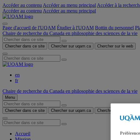
Accéder au contenu
Accéder au menu principal
Accéder à la recherch
Accéder au contenu
Accéder au menu principal
Page d'accueil de l'UQAM
Étudier à l'UQAM
Bottin du personnel
Pl
Chaire de recherche du Canada en philosophie des sciences de la vie
Chercher dans ce site
Chercher sur uqam.ca
Chercher sur le web
en
fr
Chaire de recherche du Canada en philosophie des sciences de la vie
Menu
Chercher dans ce site
Chercher sur uqam.ca
Chercher sur le web
Préférence
Accueil
Mission