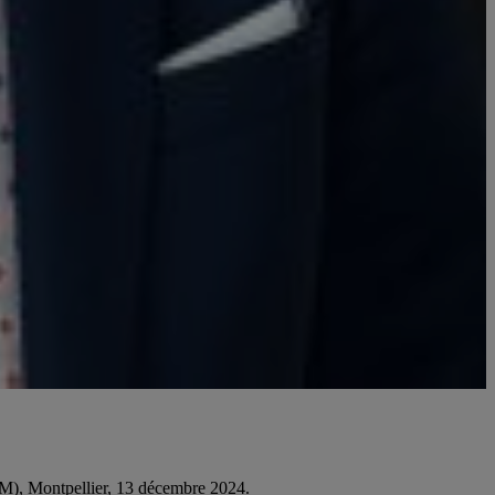
e des sciences de la vie
EM), Montpellier, 13 décembre 2024.