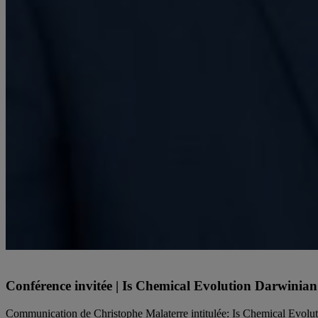
Christophe Malaterre est professeur au département de philosophie de
Conférence invitée | Is Chemical Evolution Darwinian
Communication de Christophe Malaterre intitulée: Is Chemical Evolut