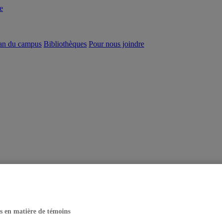
e
an du campus
Bibliothèques
Pour nous joindre
s en matière de témoins