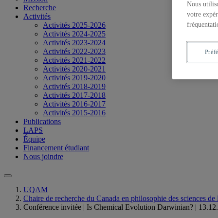
Nous utilis
Recherche
votre expér
Activités
fréquentati
Activités 2025-2026
Activités 2024-2025
Activités 2023-2024
Activités 2022-2023
Préf
Activités 2021-2022
Activités 2020-2021
Activités 2019-2020
Activités 2018-2019
Activités 2017-2018
Activités 2016-2017
Activités 2015-2016
Publications
LAPS
Équipe
Financement étudiant
Nous joindre
UQAM
Chaire de recherche du Canada en philosophie des sciences de l
Conférence invitée | Is Chemical Evolution Darwinian? | 13.12