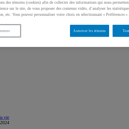
ons des témoins (cookies) afin de collecter des informations qui nous permetten
ience sur le site, de vous proposer des contenus vidéo, d’analyser les statistique
on, etc. Vous pouvez personnaliser votre choix en sélectionnant « Préférences ».
érences
Autoriser les témoins
Tout
a vie
.2024