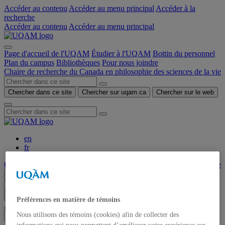
Accéder au contenu
Accéder au menu principal
Accéder à la
recherche
Accéder au contenu
Accéder au menu principal
Page d'accueil de l'UQAM
Étudier à l'UQAM
Bottin du personnel
Plan du campus
Bibliothèques
Pour nous joindre
Chaire de recherche du Canada en philosophie des sciences de la vie
Chercher dans ce site
Chercher sur uqam.ca
Chercher sur le web
en
fr
Chaire de recherche du Canada en philosophie des sciences de la vie
Menu
Chercher dans ce site
Chercher sur uqam.ca
Chercher sur le web
Préférences en matière de témoins
Nous utilisons des témoins (cookies) afin de collecter des
informations qui nous permettent d’améliorer votre expérience sur