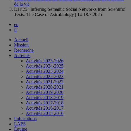
de la vie
DH’25 | Inferring Semantic Social Networks from Scientific
Texts: The Case of Astrobiology | 14-18.7.2025
en
fr
Accueil
Mission
Recherche
Activités
Activités 2025-2026
Activités 2024-2025
Activités 2023-2024
Activités 2022-2023
Activités 2021-2022
Activités 2020-2021
Activités 2019-2020
Activités 2018-2019
Activités 2017-2018
Activités 2016-2017
Activités 2015-2016
Publications
LAPS
Équipe