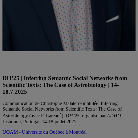
Christophe Malaterre est professeur au département de philosophie
de l'UQAM et titulaire de la Chaire de recherche du Canada en
philosophie des sciences de la vie
DH’25 | Inferring Semantic Social Networks from
Scientific Texts: The Case of Astrobiology | 14-
18.7.2025
Communication de Christophe Malaterre intitulée: Inferring
Semantic Social Networks from Scientific Texts: The Case of
*
Astrobiology (avec F. Lareau
).
DH’25,
organisé par
ADHO
,
Lisbonne, Portugal, 14-18 juillet 2025.
UQAM - Université du Québec à Montréal