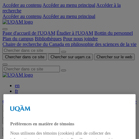
Accéder au contenu
Accéder au menu principal
Accéder à la
recherche
Accéder au contenu
Accéder au menu principal
Page d'accueil de l'UQAM
Étudier à l'UQAM
Bottin du personnel
Plan du campus
Bibliothèques
Pour nous joindre
Chaire de recherche du Canada en philosophie des sciences de la vie
Chercher dans ce site
Chercher sur uqam.ca
Chercher sur le web
en
fr
Chaire de recherche du Canada en philosophie des sciences de la vie
Menu
Chercher dans ce site
Chercher sur uqam.ca
Chercher sur le web
Préférences en matière de témoins
Nous utilisons des témoins (cookies) afin de collecter des