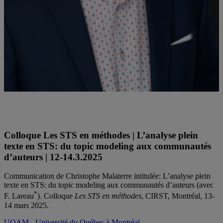
Christophe Malaterre est professeur au département de philosophie
de l'UQAM et titulaire de la Chaire de recherche du Canada en
philosophie des sciences de la vie
Colloque Les STS en méthodes | L’analyse plein
texte en STS: du topic modeling aux communautés
d’auteurs | 12-14.3.2025
Communication de Christophe Malaterre intitulée: L’analyse plein
texte en STS: du topic modeling aux communautés d’auteurs (avec
*
F. Lareau
). Colloque
Les STS en méthodes
, CIRST, Montréal, 13-
14 mars 2025.
UQAM - Université du Québec à Montréal