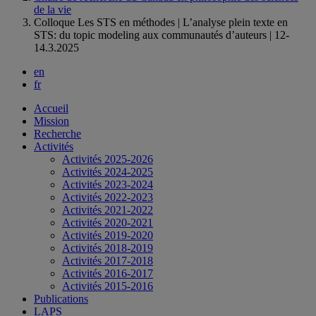
de la vie
Colloque Les STS en méthodes | L’analyse plein texte en
STS: du topic modeling aux communautés d’auteurs | 12-
14.3.2025
en
fr
Accueil
Mission
Recherche
Activités
Activités 2025-2026
Activités 2024-2025
Activités 2023-2024
Activités 2022-2023
Activités 2021-2022
Activités 2020-2021
Activités 2019-2020
Activités 2018-2019
Activités 2017-2018
Activités 2016-2017
Activités 2015-2016
Publications
LAPS